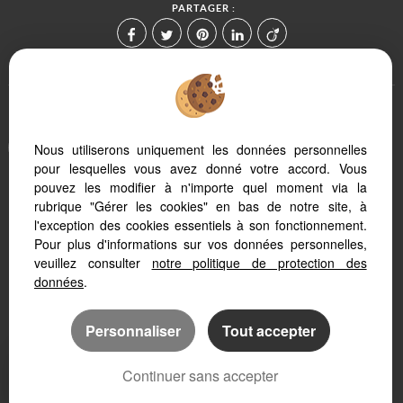
PARTAGER :
Afin de vous offrir un confort de lecture permanent, depuis votre PC,
Nous utiliserons uniquement les données personnelles
votre tablette ou votre smartphone, notre site s'adapte
pour lesquelles vous avez donné votre accord. Vous
automatiquement aux différents types d'écrans
pouvez les modifier à n'importe quel moment via la
rubrique "Gérer les cookies" en bas de notre site, à
Logiciel immo
l'exception des cookies essentiels à son fonctionnement.
Site internet immobilier
Pour plus d'informations sur vos données personnelles,
Référencement site immobilier
veuillez consulter
notre politique de protection des
données
.
Personnaliser
Tout accepter
Continuer sans accepter