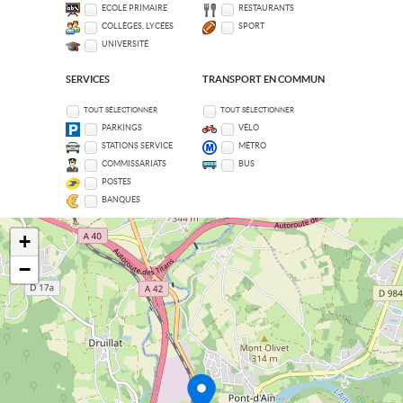
ECOLE PRIMAIRE
RESTAURANTS
COLLÈGES, LYCÉES
SPORT
UNIVERSITÉ
SERVICES
TRANSPORT EN COMMUN
TOUT SÉLECTIONNER
TOUT SÉLECTIONNER
PARKINGS
VÉLO
STATIONS SERVICE
MÉTRO
COMMISSARIATS
BUS
POSTES
BANQUES
+
−