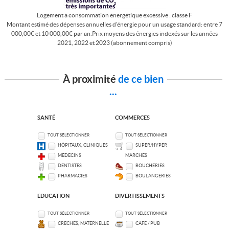
Logement à consommation énergétique excessive : classe F
Montant estimé des dépenses annuelles d'énergie pour un usage standard: entre 7
000,00€ et 10 000,00€ par an.Prix moyens des énergies indexés sur les années
2021, 2022 et 2023 (abonnement compris)
À proximité
de ce bien
...
SANTÉ
COMMERCES
TOUT SÉLECTIONNER
TOUT SÉLECTIONNER
HÔPITAUX, CLINIQUES
SUPER/HYPER
MÉDECINS
MARCHÉS
DENTISTES
BOUCHERIES
PHARMACIES
BOULANGERIES
EDUCATION
DIVERTISSEMENTS
TOUT SÉLECTIONNER
TOUT SÉLECTIONNER
CRÈCHES, MATERNELLE
CAFÉ / PUB