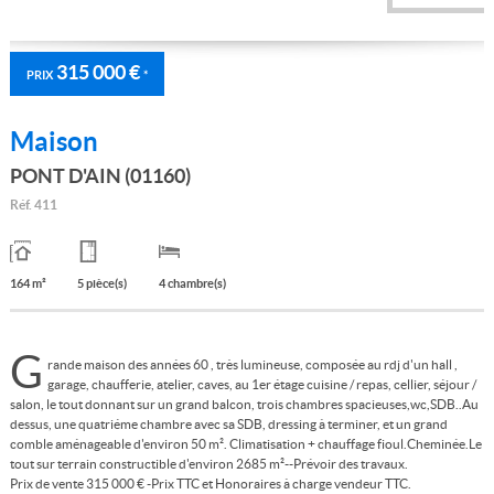
315 000 €
PRIX
*
Maison
PONT D'AIN (01160)
Réf.
411
164 m²
5 pièce(s)
4 chambre(s)
G
rande maison des années 60 , très lumineuse, composée au rdj d'un hall ,
garage, chaufferie, atelier, caves, au 1er étage cuisine / repas, cellier, séjour /
salon, le tout donnant sur un grand balcon, trois chambres spacieuses,wc,SDB..Au
dessus, une quatriéme chambre avec sa SDB, dressing à terminer, et un grand
comble aménageable d'environ 50 m². Climatisation + chauffage fioul.Cheminée.Le
tout sur terrain constructible d'environ 2685 m²--Prévoir des travaux.
Prix de vente 315 000 € -Prix TTC et Honoraires à charge vendeur TTC.