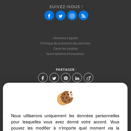
SUIVEZ-NOUS !
Mentions Légales
Politique de protection des données
Gérer les cookies
Notre barème d'honoraires
PARTAGER :
Afin de vous offrir un confort de lecture permanent, depuis votre PC,
Nous utiliserons uniquement les données personnelles
votre tablette ou votre smartphone, notre site s'adapte
pour lesquelles vous avez donné votre accord. Vous
automatiquement aux différents types d'écrans
pouvez les modifier à n'importe quel moment via la