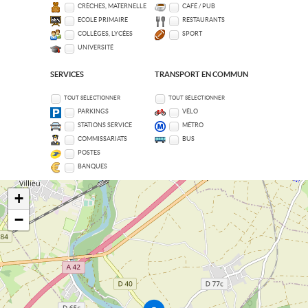
CRÈCHES, MATERNELLE
CAFÉ / PUB
ECOLE PRIMAIRE
RESTAURANTS
COLLÈGES, LYCÉES
SPORT
UNIVERSITÉ
SERVICES
TRANSPORT EN COMMUN
TOUT SÉLECTIONNER
TOUT SÉLECTIONNER
PARKINGS
VÉLO
STATIONS SERVICE
MÉTRO
COMMISSARIATS
BUS
POSTES
BANQUES
+
−