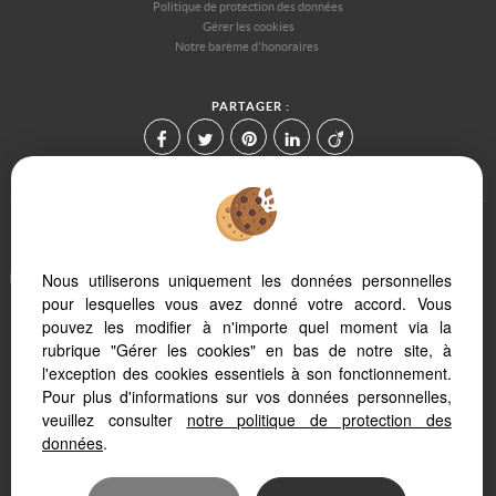
Politique de protection des données
Gérer les cookies
Notre barème d'honoraires
PARTAGER :
Afin de vous offrir un confort de lecture permanent, depuis votre PC,
Nous utiliserons uniquement les données personnelles
votre tablette ou votre smartphone, notre site s'adapte
pour lesquelles vous avez donné votre accord. Vous
automatiquement aux différents types d'écrans
pouvez les modifier à n'importe quel moment via la
rubrique "Gérer les cookies" en bas de notre site, à
Logiciel transaction
l'exception des cookies essentiels à son fonctionnement.
Création site internet
Pour plus d'informations sur vos données personnelles,
Référencement site immobilier
veuillez consulter
notre politique de protection des
données
.