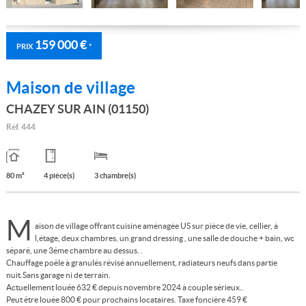
159 000 €
PRIX
*
Maison de village
CHAZEY SUR AIN (01150)
Réf.
444
80 m²
4 pièce(s)
3 chambre(s)
M
aison de village offrant cuisine aménagée US sur pièce de vie, cellier, à
l,étage, deux chambres, un grand dressing , une salle de douche + bain, wc
séparé, une 3éme chambre au dessus. .
Chauffage poêle à granulés révisé annuellement, radiateurs neufs dans partie
nuit.Sans garage ni de terrain.
Actuellement louée 632 € depuis novembre 2024 à couple sérieux..
Peut être louée 800 € pour prochains locataires. Taxe foncière 459 €