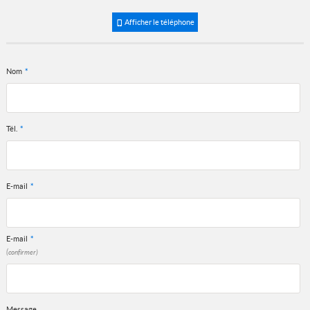
Afficher le téléphone
Nom
*
Tél.
*
E-mail
*
E-mail
*
(confirmer)
Message