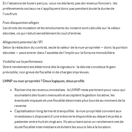
En l’absence de loyers perçus, vous ne déclarez pas de revenus fonciers ; les
prélèvements sociaux ne s’appliquent donc pas pendant toute la durée de
l’usufruit.
Frais d’acquisition allégés
Les droits de mutation et les émoluments du notaire sont calculés sur la valeur
décotée, ce qui réduit sensiblement le coût d’entrée.
Allègement potentiel de l’IFI
Selon la rédaction du contrat, seule la valeur de la nue-propriété — donc la portion
décotée — peut entrer dans l’assiette de l’impôt sur la fortune immobilière.
Visibilité sur la performance
Votre rendement est déterminé dès la signature : la décote constitue le gain
prévisible, non grevé de fiscalité ni de charges imprévues.
LMNP ou nue-propriété ? Deux logiques, deux profils
Recherche de revenus immédiats : le LMNP reste pertinent pour ceux qui
souhaitent des loyers mensuels et acceptent la gestion locative, les
éventuels impayés et une fiscalité désormais plus lourde au moment de la
revente.
Capitalisation long terme et tranquillité : la nue-propriété convient aux
investisseurs disposant d’une trésorerie disponible au départ et prêts à
patienter entre huit et vingt ans. Ils sécurisent ainsi un rendement net de
toute fiscalité intermédiaire et évitent les soucis liés à la location.