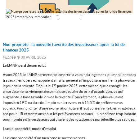
Nue-propriété : la nouvelle favorite des investisseurs après la loi de
finances 2025
Publiée le
30 AVRIL 2025
Le LMNP perd de son éclat
Avant 2025, le LMNP permettait d’amortir la valeur du logement, du mobilier et des
travaux ; les loyers échappaient ainsi largement à l’impôt, sans gonfler la plus-value
le jour de la revente. Depuis le 1?? janvier 2025, cette mécanique a changé : les
amortissements viennent désormais se déduire du prix d’acquisition, ce qui
augmente la base taxable lors de la revente. Concrètement, la plus-value est
imposée à 19 % au titre de l’impôt sur le revenu et à 15,5 % de prélèvements
sociaux. Pour profiter d’une exonération totale, il faut conserver le bien vingt-deux
ans pour l’IR et trente ans pour les prélèvements sociaux — un horizon trop lointain
pour nombre d’investisseurs qui visaient des rotations de portefeuille plus rapides.
La nue-propriété, mode d’emploi
La pleine propriété d’un bien repose sur trois droits :