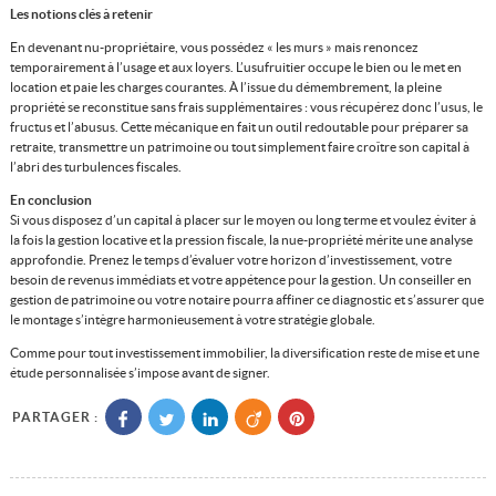
Les notions clés à retenir
En devenant nu-propriétaire, vous possédez « les murs » mais renoncez
temporairement à l’usage et aux loyers. L’usufruitier occupe le bien ou le met en
location et paie les charges courantes. À l’issue du démembrement, la pleine
propriété se reconstitue sans frais supplémentaires : vous récupérez donc l’usus, le
fructus et l’abusus. Cette mécanique en fait un outil redoutable pour préparer sa
retraite, transmettre un patrimoine ou tout simplement faire croître son capital à
l’abri des turbulences fiscales.
En conclusion
Si vous disposez d’un capital à placer sur le moyen ou long terme et voulez éviter à
la fois la gestion locative et la pression fiscale, la nue-propriété mérite une analyse
approfondie. Prenez le temps d’évaluer votre horizon d’investissement, votre
besoin de revenus immédiats et votre appétence pour la gestion. Un conseiller en
gestion de patrimoine ou votre notaire pourra affiner ce diagnostic et s’assurer que
le montage s’intègre harmonieusement à votre stratégie globale.
Comme pour tout investissement immobilier, la diversification reste de mise et une
étude personnalisée s’impose avant de signer.
PARTAGER :