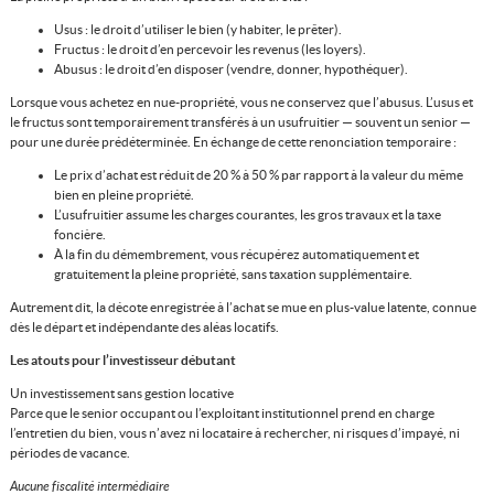
Usus : le droit d’utiliser le bien (y habiter, le prêter).
Fructus : le droit d’en percevoir les revenus (les loyers).
Abusus : le droit d’en disposer (vendre, donner, hypothéquer).
Lorsque vous achetez en nue-propriété, vous ne conservez que l’abusus. L’usus et
le fructus sont temporairement transférés à un usufruitier — souvent un senior —
pour une durée prédéterminée. En échange de cette renonciation temporaire :
Le prix d’achat est réduit de 20 % à 50 % par rapport à la valeur du même
bien en pleine propriété.
L’usufruitier assume les charges courantes, les gros travaux et la taxe
foncière.
À la fin du démembrement, vous récupérez automatiquement et
gratuitement la pleine propriété, sans taxation supplémentaire.
Autrement dit, la décote enregistrée à l’achat se mue en plus-value latente, connue
dès le départ et indépendante des aléas locatifs.
Les atouts pour l’investisseur débutant
Un investissement sans gestion locative
Parce que le senior occupant ou l’exploitant institutionnel prend en charge
l’entretien du bien, vous n’avez ni locataire à rechercher, ni risques d’impayé, ni
périodes de vacance.
Aucune fiscalité intermédiaire